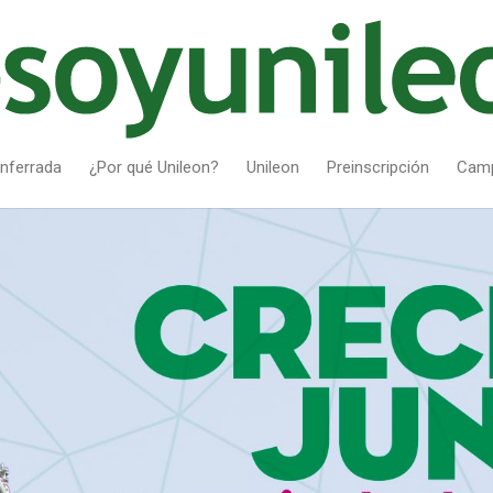
nferrada
¿Por qué Unileon?
Unileon
Preinscripción
Cam