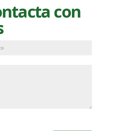
ontacta con
s