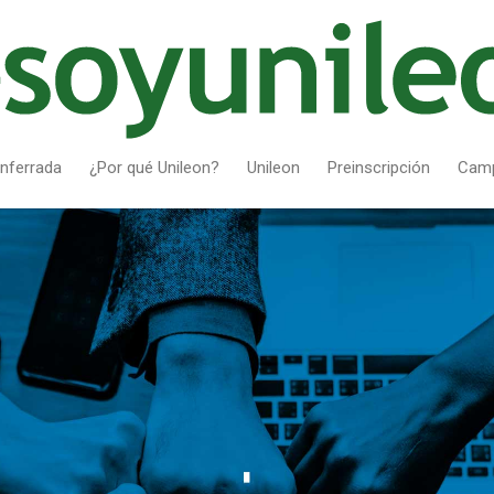
nferrada
¿Por qué Unileon?
Unileon
Preinscripción
Cam