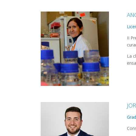
AN
Lice
II P
cura
La c
ensa
JO
Grad
Cons