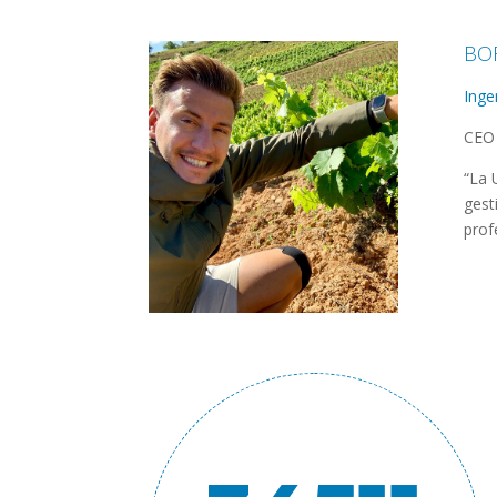
BO
Inge
CEO 
“La 
gest
prof