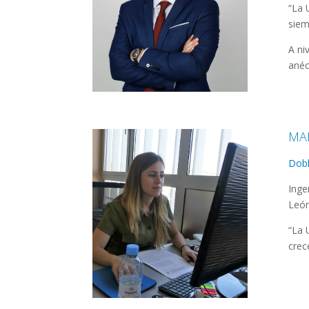
“La 
siem
A ni
anéc
MA
Dobl
Inge
León
“La 
crec